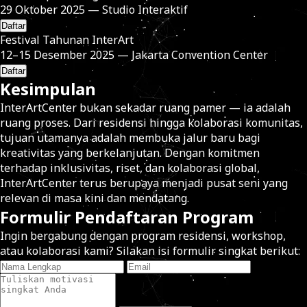
29 Oktober 2025 — Studio Interaktif
Daftar
Festival Tahunan InterArt
12–15 Desember 2025 — Jakarta Convention Center
Daftar
Kesimpulan
InterArtCenter bukan sekadar ruang pamer — ia adalah
ruang proses. Dari residensi hingga kolaborasi komunitas,
tujuan utamanya adalah membuka jalur baru bagi
kreativitas yang berkelanjutan. Dengan komitmen
terhadap inklusivitas, riset, dan kolaborasi global,
InterArtCenter terus berupaya menjadi pusat seni yang
relevan di masa kini dan mendatang.
Formulir Pendaftaran Program
Ingin bergabung dengan program residensi, workshop,
atau kolaborasi kami? Silakan isi formulir singkat berikut: