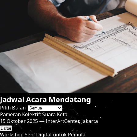
Jadwal Acara Mendatang
Pilih Bulan:
Pameran Kolektif: Suara Kota
15 Oktober 2025 — InterArtCenter, Jakarta
Daftar
Workshop Seni Digital untuk Pemula